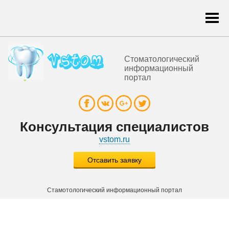
Togg
navi
Стоматологический
информационный
портал
Консультация специалистов
vstom.ru
Отсавить заявку
Стамотологический информационный портал