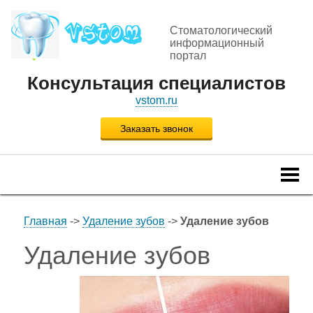
Стоматологический
информационный
портал
Консультация специалистов
vstom.ru
Заказать звонок
Togg
navi
Главная
->
Удаление зубов
->
Удаление зубов
Удаление зубов