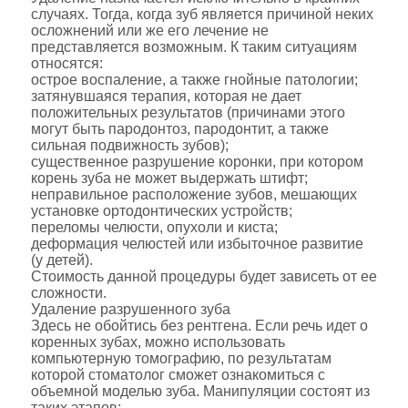
случаях. Тогда, когда зуб является причиной неких
осложнений или же его лечение не
представляется возможным. К таким ситуациям
относятся:
острое воспаление, а также гнойные патологии;
затянувшаяся терапия, которая не дает
положительных результатов (причинами этого
могут быть пародонтоз, пародонтит, а также
сильная подвижность зубов);
существенное разрушение коронки, при котором
корень зуба не может выдержать штифт;
неправильное расположение зубов, мешающих
установке ортодонтических устройств;
переломы челюсти, опухоли и киста;
деформация челюстей или избыточное развитие
(у детей).
Стоимость данной процедуры будет зависеть от ее
сложности.
Удаление разрушенного зуба
Здесь не обойтись без рентгена. Если речь идет о
коренных зубах, можно использовать
компьютерную томографию, по результатам
которой стоматолог сможет ознакомиться с
объемной моделью зуба. Манипуляции состоят из
таких этапов: