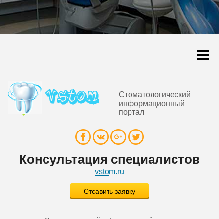
Togg
navi
Стоматологический
информационный
портал
Консультация специалистов
vstom.ru
Отсавить заявку