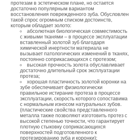
протезам в эстетическом плане, но остается
достаточно популярным вариантом
восстановления поврежденного зуба. Обусловлен
такой спрос огромным списком достоинств,
которым обладает золото:
абсолютная биологическая совместимость
с живыми тканями – в процессе эксплуатации
вставленный золотой зуб благодаря
химической инертности материала не
вызывает патологических изменений в тканях,
постоянно соприкасающихся с протезом;
высокая прочность золота обуславливает
достаточно длительный срок эксплуатации
протеза;
хорошая пластичность золотой коронки на
зубе обеспечивает физиологически
правильное истирание протеза в процессе
эксплуатации, скорость которого сопоставима
с нормальным износом натуральных зубов.
(пластические свойства представленного
металла также позволяют изготовить протез с
высокой степенью точности, что гарантирует
плотную стыковку соприкасающихся
поверхностей подготовленного к
протезированию зуба и коронки);