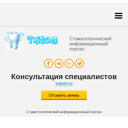
Togg
navi
Стоматологический
информационный
портал
Консультация специалистов
vstom.ru
Отсавить заявку
Стамотологический информационный портал