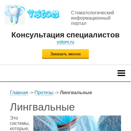
Стоматологический
информационный
портал
Консультация специалистов
vstom.ru
Заказать звонок
Togg
navi
Главная
->
Протезы
->
Лингвальные
Лингвальные
Это
системы,
которые,