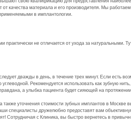
овышают свою квалификацию для предоставления наиболее 
т от качества материала и его производителя. Мы работае
применяемыми в имплантологии.
ми практически не отличается от ухода за натуральными. Ту
 следует дважды в день, в течение трех минут. Если есть во
углеводной. Рекомендуется использовать как зубную нить, 
правдана, а улыбка пациента будет сияющей на протяжении
а также уточнения стоимости зубных имплантов в Москве в
. Наши специалисты дружелюбно предоставят вам объективн
ят! Сотрудничая с Клиника, вы быстро вернетесь в привыч