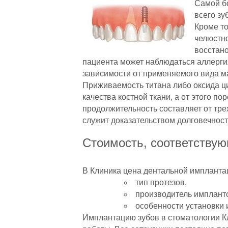
Самой б
всего зу
Кроме то
челюстно
восстано
пациента может наблюдаться аллергия
зависимости от применяемого вида ма
Приживаемость титана либо оксида ци
качества костной ткани, а от этого п
продолжительность составляет от тре
служит доказательством долговечност
Стоимость, соответствую
В Клиника цена дентальной имплантац
тип протезов,
производитель имплант
особенности установки 
Имплантацию зубов в стоматологии 