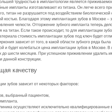
ольшей трудностью в имплантологии является приживаемос
бные импланты изготавливают из титана. Он легче всего пр
го, титан не разрушается под воздействием биологической 
й костью. Благодаря этому имплантация зубов в Москве – 
вления челюсти. Отторжение зубного импланта теперь дело
 на титан. Если такое происходит, то для имплантации зубо
териала стоимость имплантации зубов под ключ будет отли
ркония зависит от того, в какой области зубного ряда была
орой и будет колебаться цена имплантации зубов в Москве. В
х до шести месяцев. При успешном приживлении удалить им
и данной конструкции.
щая качеству
ии зубов зависит от некоторых факторов:
ов, выбранный пациентом,
импланта.
Клиника осуществляют исключительно квалифицированные 