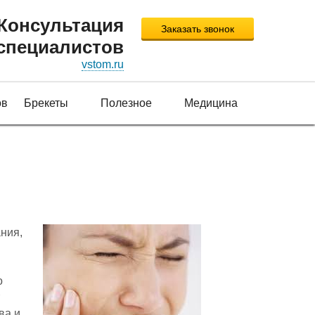
Консультация
Заказать звонок
специалистов
vstom.ru
ов
Брекеты
Полезное
Медицина
ния,
о
ва и