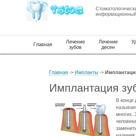
Стоматологическ
информационный
Лечение
Лечение
У
Главная
зубов
десен
Главная
->
Импланты
->
Имплантаци
Имплантация зу
В конце 
называем
многих. 
человек
заменить
наличия 