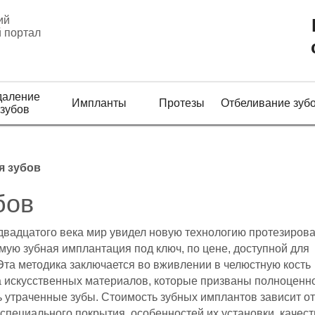
ий
 портал
даление
Импланты
Протезы
Отбеливание зуб
зубов
я зубов
бов
двадцатого века мир увидел новую технологию протезирова
ую зубная имплантация под ключ, по цене, доступной для
Эта методика заключается во вживлении в челюстную кость
а искусственных материалов, которые призваны полноценн
 утраченные зубы. Стоимость зубных имплантов зависит от
специального покрытия, особенностей их установки, качест