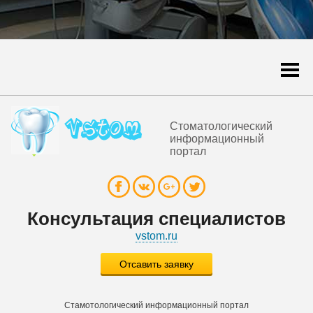
Togg
navi
Стоматологический
информационный
портал
Консультация специалистов
vstom.ru
Отсавить заявку
Стамотологический информационный портал