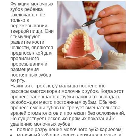
Функция молочных
зубов ребенка
заключается не
только в
пережевывании
твердой пищи. Они
стимулируют
развитие кости
челюсти, являются
предпосылкой для
правильного
прорезывания и
размещения
постоянных зубов
во рту.
Начиная с трех лет, у малыша постепенно
рассасываются корни молочных зубов. Когда этот
процесс завершается, зубки начинают выпадать,
освобождая место постоянным зубам. Обычно
процесс смены зубов не требует вмешательства
врачей стоматологов и протекает без осложнений.
Но существует несколько прямых показаний к
удалению молочных зубов:
полное разрушение молочного зуба кариесом;
молочный зуб еще крепко держится в лунке, а