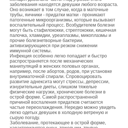
заболевания находятся девушки любого возраста.
Оно возникает в том случае, когда в маточные
трубы, яичники - придатки матки - проникают
патогенные микроорганизмы, которые вызывают
воспалительный процесс. Возбудителем болезни
могут быть стафилококки, стрептококки, кишечная
палочка, хламидии, уреаплазмы, микоплазмы и
прочие болезнетворные бактерии,
активизирующиеся при резком снижении
иммунной системы.
Инфекция особенно легко попадает и быстро
распространяется после механических
манипуляций в женских половых органах,
например, после абортов, родов, при установке
внутриматочной спирали. Спровоцировать
развитие аднексита могут стрессы, депрессии,
изнурительные диеты, слишком тяжелые
физические нагрузки, хронические болезни в
острой форме. Самой распространенной
причиной воспаления придатков считаются
частые переохлаждения. Нередко можно увидеть
легко одетых девушек в холодную ветреную и
сырую погоду.
Заболевание, протекающее в острой форме,
характеризуется очень тяжелыми, трудно