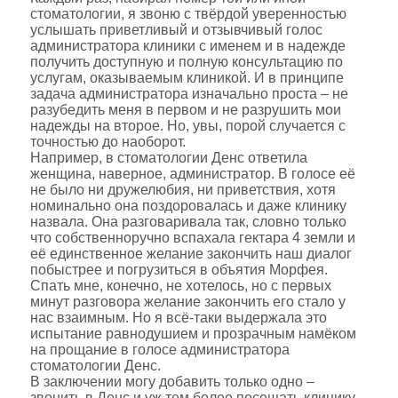
стоматологии, я звоню с твёрдой уверенностью
услышать приветливый и отзывчивый голос
администратора клиники с именем и в надежде
получить доступную и полную консультацию по
услугам, оказываемым клиникой. И в принципе
задача администратора изначально проста – не
разубедить меня в первом и не разрушить мои
надежды на второе. Но, увы, порой случается с
точностью до наоборот.
Например, в стоматологии Денс ответила
женщина, наверное, администратор. В голосе её
не было ни дружелюбия, ни приветствия, хотя
номинально она поздоровалась и даже клинику
назвала. Она разговаривала так, словно только
что собственноручно вспахала гектара 4 земли и
её единственное желание закончить наш диалог
побыстрее и погрузиться в объятия Морфея.
Спать мне, конечно, не хотелось, но с первых
минут разговора желание закончить его стало у
нас взаимным. Но я всё-таки выдержала это
испытание равнодушием и прозрачным намёком
на прощание в голосе администратора
стоматологии Денс.
В заключении могу добавить только одно –
звонить в Денс и уж тем более посещать клинику