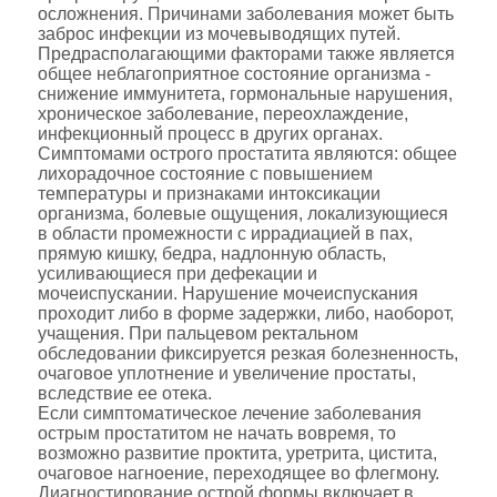
осложнения. Причинами заболевания может быть
заброс инфекции из мочевыводящих путей.
Предрасполагающими факторами также является
общее неблагоприятное состояние организма -
снижение иммунитета, гормональные нарушения,
хроническое заболевание, переохлаждение,
инфекционный процесс в других органах.
Симптомами острого простатита являются: общее
лихорадочное состояние с повышением
температуры и признаками интоксикации
организма, болевые ощущения, локализующиеся
в области промежности с иррадиацией в пах,
прямую кишку, бедра, надлонную область,
усиливающиеся при дефекации и
мочеиспускании. Нарушение мочеиспускания
проходит либо в форме задержки, либо, наоборот,
учащения. При пальцевом ректальном
обследовании фиксируется резкая болезненность,
очаговое уплотнение и увеличение простаты,
вследствие ее отека.
Если симптоматическое лечение заболевания
острым простатитом не начать вовремя, то
возможно развитие проктита, уретрита, цистита,
очаговое нагноение, переходящее во флегмону.
Диагностирование острой формы включает в