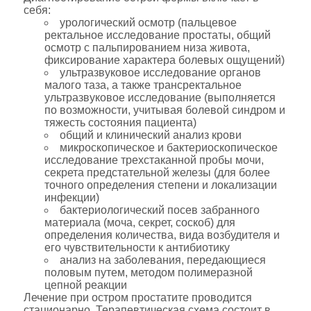
себя:
урологический осмотр (пальцевое
ректальное исследование простаты, общий
осмотр с пальпированием низа живота,
фиксирование характера болевых ощущений)
ультразвуковое исследование органов
малого таза, а также трансректальное
ультразвуковое исследование (выполняется
по возможности, учитывая болевой синдром и
тяжесть состояния пациента)
общий и клинический анализ крови
микроскопическое и бактериоскопическое
исследование трехстаканной пробы мочи,
секрета предстательной железы (для более
точного определения степени и локализации
инфекции)
бактериологический посев забранного
материала (моча, секрет, соскоб) для
определения количества, вида возбудителя и
его чувствительности к антибиотику
анализ на заболевания, передающиеся
половым путем, методом полимеразной
цепной реакции
Лечение при остром простатите проводится
стационарно. Терапевтическая схема состоит в