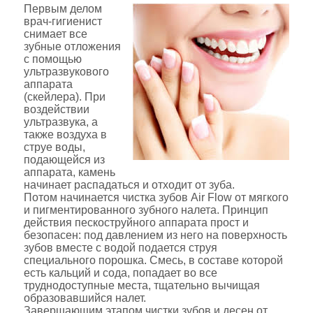
Первым делом
врач-гигиенист
снимает все
зубные отложения
с помощью
ультразвукового
аппарата
(скейлера). При
воздействии
ультразвука, а
также воздуха в
струе воды,
подающейся из
аппарата, камень
начинает распадаться и отходит от зуба.
Потом начинается чистка зубов Air Flow от мягкого
и пигментированного зубного налета. Принцип
действия пескоструйного аппарата прост и
безопасен: под давлением из него на поверхность
зубов вместе с водой подается струя
специального порошка. Смесь, в составе которой
есть кальций и сода, попадает во все
труднодоступные места, тщательно вычищая
образовавшийся налет.
Завершающим этапом чистки зубов и десен от