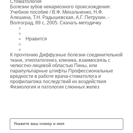
Стоматология
Болезни зубов некариозного происхождения:
Учебное пособие / В.Ф. Михальченко, Н.Ф.
Алешина, Т.Н. Радышевская, А.Г. Петрухин. -
Волгоград, 89 с, 2005. Скачать методичку
Нравится
К прочтению Диффузные болезни соединительной
ткани, этиопатогенез, клиника, взаимосвязь с
челюстно-лицевой областью Пины, или
парапульпарные штифты Профессиональные
вредности в работе врача-стоматолога и
профилактика последствий их воздействия
Физиология и патология слюнных желез
ЗАКАЖИ КОНСУЛЬТАЦИЮ
СТОМАТОЛОГОВ БЕСПЛАТНО