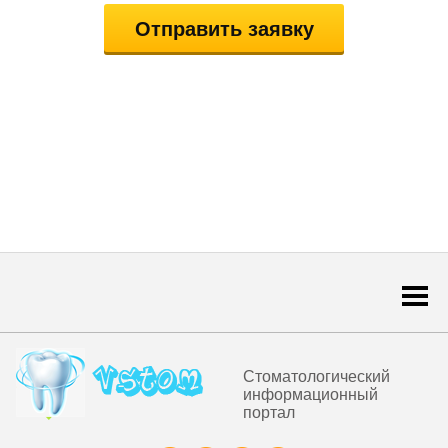
Togg
navi
Стоматологический
информационный
портал