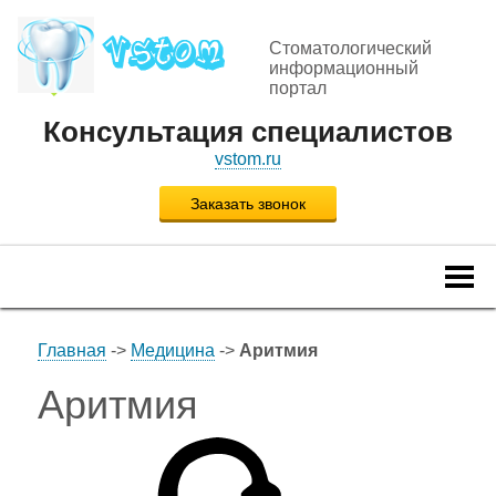
Стоматологический
информационный
портал
Консультация специалистов
vstom.ru
Заказать звонок
Togg
navi
Главная
->
Медицина
->
Аритмия
Аритмия