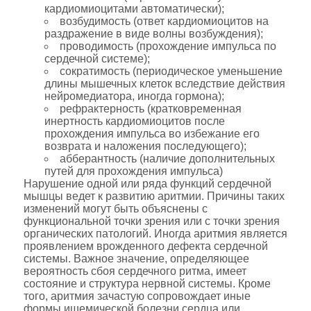
кардиомиоцитами автоматически);
возбудимость (ответ кардиомиоцитов на
раздражение в виде волны возбуждения);
проводимость (прохождение импульса по
сердечной системе);
сократимость (периодическое уменьшение
длины мышечных клеток вследствие действия
нейромедиатора, иногда гормона);
рефрактерность (кратковременная
инертность кардиомиоцитов после
прохождения импульса во избежание его
возврата и наложения последующего);
абберантность (наличие дополнительных
путей для прохождения импульса)
Нарушение одной или ряда функций сердечной
мышцы ведет к развитию аритмии. Причины таких
изменений могут быть объяснены с
функциональной точки зрения или с точки зрения
органических патологий. Иногда аритмия является
проявлением врожденного дефекта сердечной
системы. Важное значение, определяющее
вероятность сбоя сердечного ритма, имеет
состояние и структура нервной системы. Кроме
того, аритмия зачастую сопровождает иные
формы ишемической болезни сердца или