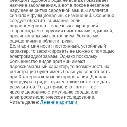
реакция подобного рода не всегда показывает
наличие заболевания, а вот в покое внезапное
нарушение ритма сердечной мышцы является
сигналом функциональных изменений. Особенно
следует обратить внимание, если
неравномерность сердечных сокращений
сопровождается другими симптомами: одышкой,
пресинкопальным состоянием, болевыми
ощущениями в области груди.
Если аритмия носит постоянный, устойчивый
характер, то зафиксировать ее можно с помощью
электрокардиограммы. Однако поскольку
большинство видов аритмии имеют
пароксизмальный характер, то возможность их
регистрация будет иметь большую вероятность
при Холтеровском мониторировании. Данная
процедура в ряде случаев также может не дать
результатов. Тогда применяют тилт – тест,
чреспищеводную стимуляцию сердца или
электрофизиологическое исследование.
Читать далее:
Лечение аритмии
ЗАКАЖИ КОНСУЛЬТАЦИЮ
СТОМАТОЛОГОВ БЕСПЛАТНО