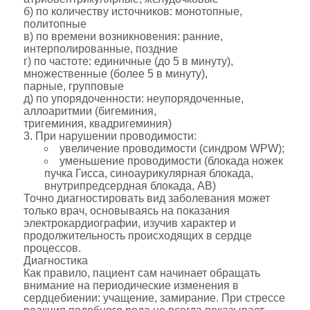
б) по количеству источников: монотопные,
политопные
в) по времени возникновения: ранние,
интерполированные, поздние
г) по частоте: единичные (до 5 в минуту),
множественные (более 5 в минуту),
парные, групповые
д) по упорядоченности: неупорядоченные,
аллоаритмии (бигеминия,
тригеминия, квадригеминия)
3. При нарушении проводимости:
увеличение проводимости (синдром WPW);
уменьшение проводимости (блокада ножек
пучка Гисса, синоаурикулярная блокада,
внутрипредсердная блокада, АВ)
Точно диагностировать вид заболевания может
только врач, основываясь на показания
электрокардиографии, изучив характер и
продолжительность происходящих в сердце
процессов.
Диагностика
Как правило, пациент сам начинает обращать
внимание на периодические изменения в
сердцебиении: учащение, замирание. При стрессе