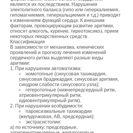
является их последствием. Нарушения
электолитного баланса (гипо или гиперкалиемия,
гипомагниемия, гиперкальциемия и т.д.) приводят
к изменениям функций сердца. К внешним
факторам, провоцирующим развитие аритмии,
относят алкоголь, курение, тиреотоксикоз, прием
некоторых лекарственных средств.
Классификация
В зависимости от механизма, клинических
проявлений и прогнозу лечения изменений
сердечного ритма выделяют разные виды
аритмии:
1. При нарушении автоматизма:
номотопные (синусовая тахикардия,
синусовая брадикардия, синусовая аритмия,
синдром слабости синусового узла);
гетеротопные (нижнепредсердный ритм,
атриовентрикулярный ритм,
идиовентрикулярный ритм).
2. При нарушении возбудимости:
пароксизмальные тахикардии
(желудочковая, АВ, предсердная);
экстрасистолии:
а) по источнику: предсердные,
атриовентрикулярные, желудочковые