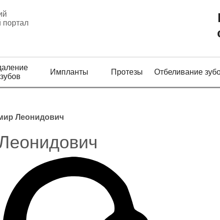
ий
 портал
даление
Импланты
Протезы
Отбеливание зуб
зубов
мир Леонидович
Леонидович