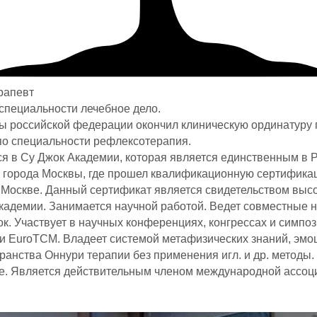
рапевт
 специальности лечебное дело.
ы российской федерации окончил клиническую ординатуру п
по специальности рефлексотерапия.
тся в Су Джок Академии, которая является единственным в
города Москвы, где прошел квалификационную сертификац
. Москве. Данный сертификат является свидетельством вы
адемии. Занимается научной работой. Ведет совместные н
к. Участвует в научных конференциях, конгрессах и симп
и EuroTCM. Владеет системой метафизических знаний, эмо
ранства Оннури терапии без применения игл. и др. методы
уре. Является действительным членом международной ассоц